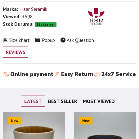
Marka:
Hisar Seramik
Viewed:
3698
Stok Durumu:
Stokta var
Size chart
Popup
Ask Question
REVIEWS
Online payment
Easy Return
24x7 Service
LATEST
BEST SELLER
MOST VIEWED
New
New