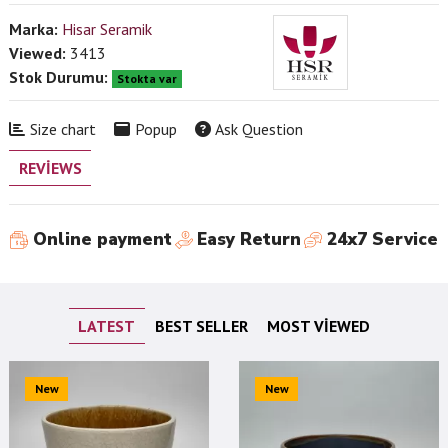
Marka:
Hisar Seramik
Viewed:
3413
Stok Durumu:
Stokta var
Size chart
Popup
Ask Question
REVIEWS
Online payment
Easy Return
24x7 Service
LATEST
BEST SELLER
MOST VIEWED
New
New