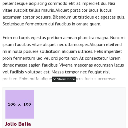
pellentesque adipiscing commodo elit at imperdiet dui. Nisi
vitae suscipit tellus mauris. Aliquet porttitor lacus luctus
accumsan tortor posuere. Bibendum ut tristique et egestas quis.
Scelerisque fermentum dui faucibus in ornare quam.
Enim eu turpis egestas pretium aenean pharetra magna. Nunc mi
ipsum faucibus vitae aliquet nec ullamcorper. Aliquam eleifend
mi in nulla posuere sollicitudin aliquam ultrices. Felis imperdiet
proin fermentum leo vel orci porta non. At consectetur lorem
donec massa sapien faucibus. Viverra maecenas accumsan lacus
vel facilisis volutpat est. Massa tempor nec feugiat nisl
pretium. Enim nulla aliquet porttitor lacus luctus accumsan.
Show more
Netus et malesuada fames ac turpis egestas. Phasellus
egestas tellus rutrum tellus pellentesque eu. Nec feugiat in
fermentum posuere urna nec tincidunt praesent semper. Ac
turpis egestas sed tempus urna. Vulputate mi sit amet mauris
commodo quis imperdiet. Etiam dignissim diam quis enim
lobortis scelerisque fermentum. Volutpat est velit egestas dui
Jolio Balia
id.